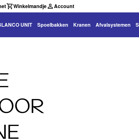
net
Winkelmandje
Account
BLANCO UNIT
Spoelbakken
Kranen
Afvalsystemen
S
E
VOOR
NE