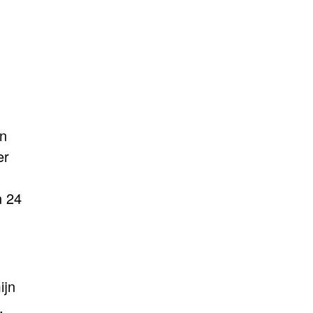
an
er
n 24
ijn
,