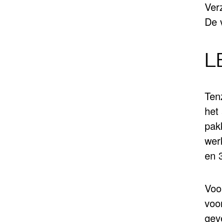
Ver
De 
L
Ten
het
pak
wer
en 
Voo
voo
geve