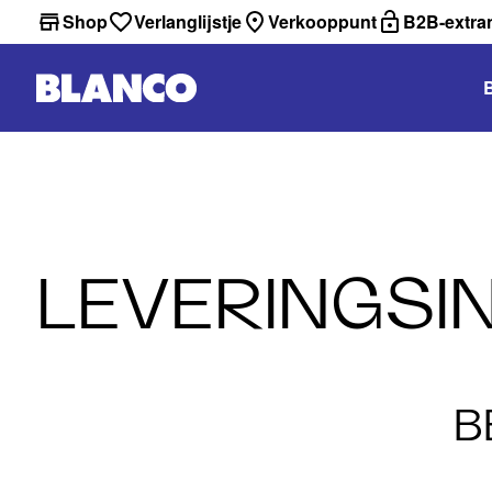
Shop
Verlanglijstje
Verkooppunt
B2B-extra
LEVERINGSI
B