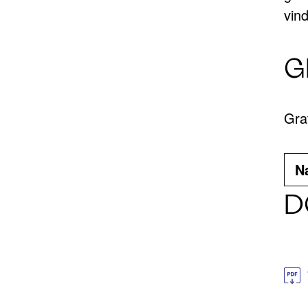
vind
G
Gra
Na
D