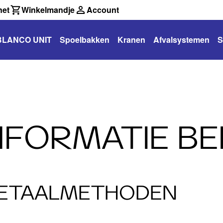
net
Winkelmandje
Account
BLANCO UNIT
Spoelbakken
Kranen
Afvalsystemen
S
NFORMATIE BE
ETAALMETHODEN