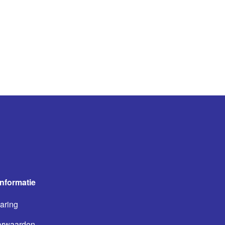
informatie
aring
orwaarden