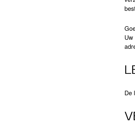
best
Goe
Uw 
adre
L
De 
V