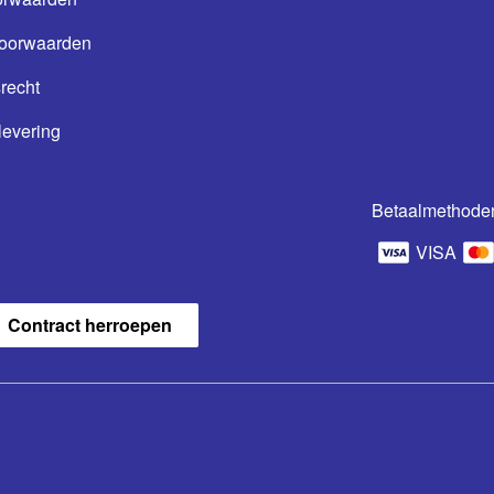
oorwaarden
recht
levering
Betaalmethode
VISA
Contract herroepen