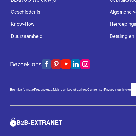
Geschiedenis
Algemene v
Know-How
Herroepings
Duurzaamheid
Betaling en 
Bezoek ons
Bedrijfsinformatie
Retourportaal
Meld een kwetsbaarheid
Conformiteit
Privacy-instellingen
B2B-EXTRANET