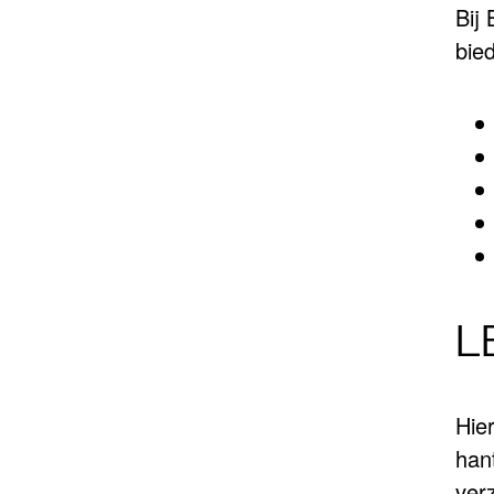
Bij
bie
L
Hier
han
ver