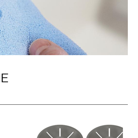
1
0
/
NE