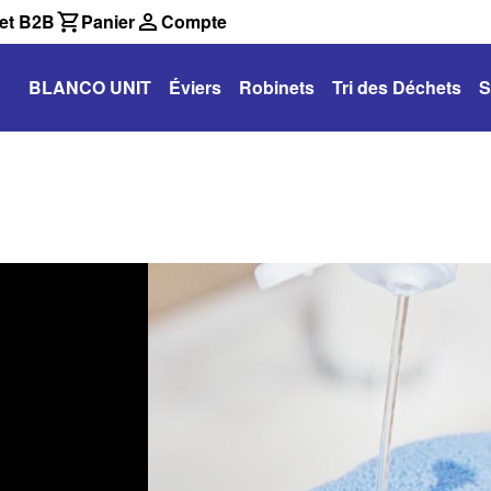
et B2B
Panier
Compte
BLANCO UNIT
Éviers
Robinets
Tri des Déchets
S