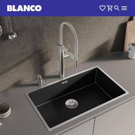
1
0
/