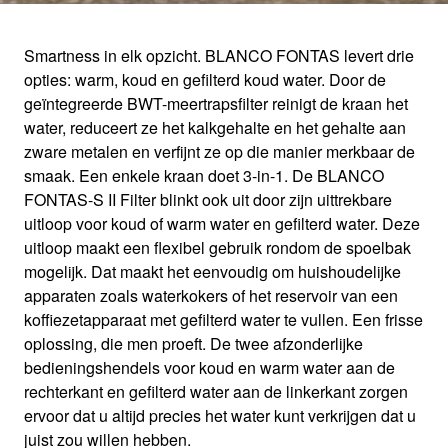
Smartness in elk opzicht. BLANCO FONTAS levert drie
opties: warm, koud en gefilterd koud water. Door de
FONTAS II FILTER
geïntegreerde BWT-meertrapsfilter reinigt de kraan het
water, reduceert ze het kalkgehalte en het gehalte aan
zware metalen en verfijnt ze op die manier merkbaar de
Une solution innovante avec de l’eau filtrée
smaak. Een enkele kraan doet 3-in-1. De BLANCO
FONTAS-S II Filter blinkt ook uit door zijn uittrekbare
uitloop voor koud of warm water en gefilterd water. Deze
uitloop maakt een flexibel gebruik rondom de spoelbak
mogelijk. Dat maakt het eenvoudig om huishoudelijke
apparaten zoals waterkokers of het reservoir van een
koffiezetapparaat met gefilterd water te vullen. Een frisse
oplossing, die men proeft. De twee afzonderlijke
bedieningshendels voor koud en warm water aan de
rechterkant en gefilterd water aan de linkerkant zorgen
ervoor dat u altijd precies het water kunt verkrijgen dat u
juist zou willen hebben.