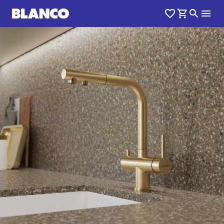
1
0
/