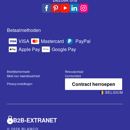
Betaalmethoden
VISA
Mastercard
PayPal
Apple Pay
Google Pay
Bedrijfsinformatie
Retourportaal
Meld een kwetsbaarheid
Conformiteit
Contract herroepen
Privacy-instellingen
BELGIUM
B2B-EXTRANET
© 2026 BLANCO