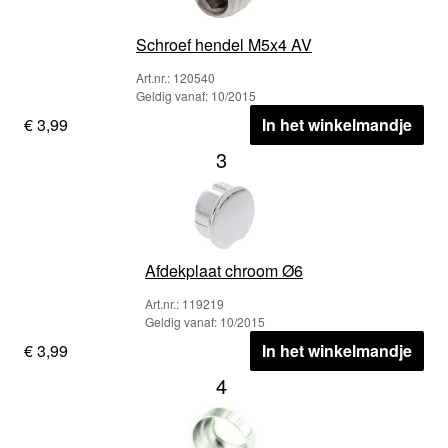
Schroef hendel M5x4 AV
Art.nr.: 120540
Geldig vanaf: 10/2015
€ 3,99
In het winkelmandje
3
Afdekplaat chroom Ø6
Art.nr.: 119219
Geldig vanaf: 10/2015
€ 3,99
In het winkelmandje
4