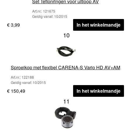
Set Teflonringen voor uitloop AV
Art.nr.: 121675
Geldig vanaf: 10/2015
€ 3,99
In het winkelmandje
10
Sproeikop met flexibel CARENA-S Vario HD AV+AM
Art.nr.: 122188
Geldig vanaf: 10/2015
€ 150,49
In het winkelmandje
11