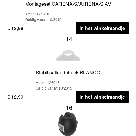
Montageset CARENA-S/JURENA-S AV
Art.nr.: 121678
Geldig vanaf: 10/2015
€ 18,99
In het winkelmandje
14
Stabilisatiedriehoek BLANCO
Art.nr.: 126945
Geldig vanaf: 10/2015
€ 12,99
In het winkelmandje
16