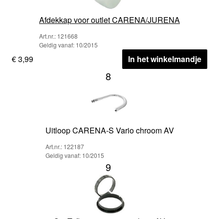
Afdekkap voor outlet CARENA/JURENA
Art.nr.: 121668
Geldig vanaf: 10/2015
€ 3,99
In het winkelmandje
8
Uitloop CARENA-S Vario chroom AV
Art.nr.: 122187
Geldig vanaf: 10/2015
9