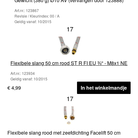
Gewicht (380 g) Ø10 AV (vervangen door 123888)
Art.nr.: 123867
Revisie / Kleurindex: 00 / A
Geldig vanaf: 10/2015
17
Flexibele slang 50 cm rood ST R FI EU ⅜'' - M8x1 NE
Art.nr.: 123934
Geldig vanaf: 10/2015
€ 4,99
In het winkelmandje
17
Flexibele slang rood met zeefdichting Facelift 50 cm