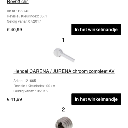
Rev03 chr.
Art.nr.: 122740
Revisie / Kleurindex: 05 / F
Geldig vanaf: 07/2017
€ 40,99
In het winkelmandje
1
Hendel CARENA / JURENA chroom compleet AV
Art.nr.: 121665
Revisie / Kleurindex: 00 / A
Geldig vanaf: 10/2015
€ 41,99
In het winkelmandje
2