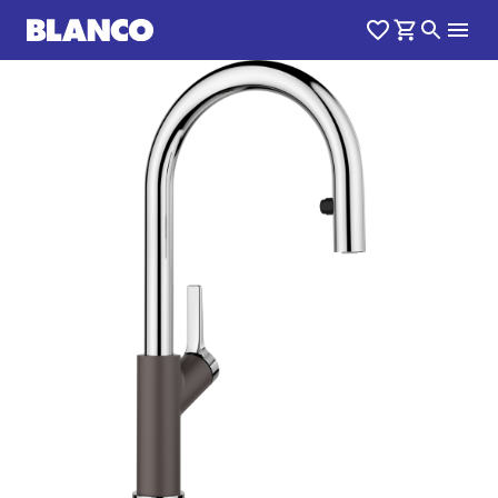
1
0
/