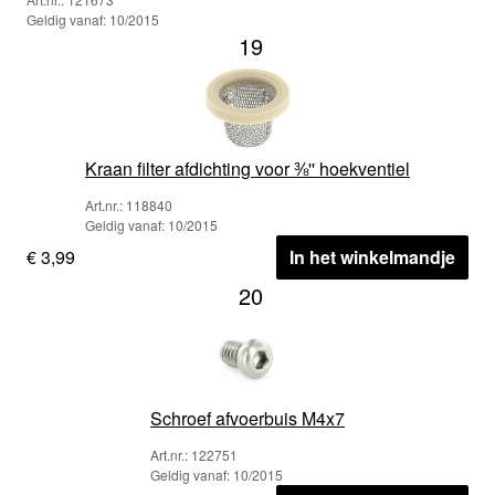
Geldig vanaf: 10/2015
19
Kraan filter afdichting voor ⅜'' hoekventiel
Art.nr.: 118840
Geldig vanaf: 10/2015
€ 3,99
In het winkelmandje
20
Schroef afvoerbuis M4x7
Art.nr.: 122751
Geldig vanaf: 10/2015