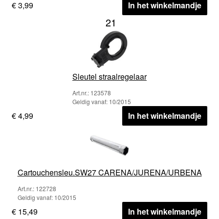
€ 3,99
In het winkelmandje
21
Sleutel straalregelaar
Art.nr.: 123578
Geldig vanaf: 10/2015
€ 4,99
In het winkelmandje
Cartouchensleu.SW27 CARENA/JURENA/URBENA
Art.nr.: 122728
Geldig vanaf: 10/2015
€ 15,49
In het winkelmandje