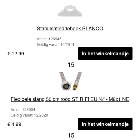
Stabilisatiedriehoek BLANCO
Art.nr.: 126945
Geldig vanaf: 10/2014
€ 12,99
In het winkelmandje
15
Flexibele slang 50 cm rood ST R FI EU ⅜'' - M8x1 NE
Art.nr.: 123934
Geldig vanaf: 12/2020
€ 4,99
In het winkelmandje
15