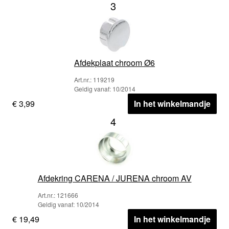
3
Afdekplaat chroom Ø6
Art.nr.: 119219
Geldig vanaf: 10/2014
€ 3,99
In het winkelmandje
4
Afdekring CARENA / JURENA chroom AV
Art.nr.: 121666
Geldig vanaf: 10/2014
€ 19,49
In het winkelmandje