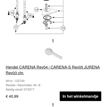
1
Hendel CARENA Rev04 / CARENA-S Rev05 JURENA
Rev03 chr.
Art.nr.: 122740
Revisie / Kleurindex: 04 / E
Geldig vanaf: 07/2017
€ 40,99
In het winkelmandje
1