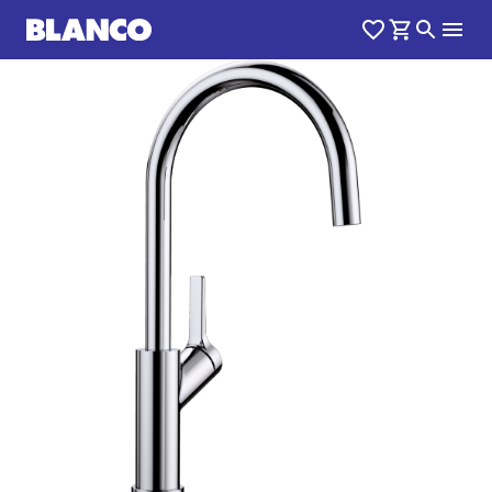
1
0
/