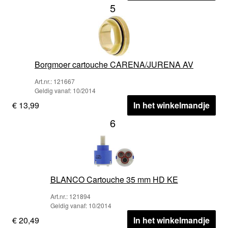
5
Borgmoer cartouche CARENA/JURENA AV
Art.nr.: 121667
Geldig vanaf: 10/2014
€ 13,99
In het winkelmandje
6
BLANCO Cartouche 35 mm HD KE
Art.nr.: 121894
Geldig vanaf: 10/2014
€ 20,49
In het winkelmandje