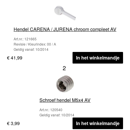
Hendel CARENA / JURENA chroom compleet AV
Art.nr.: 121665
Revisie / Kleurindex: 00 / A
Geldig vanaf: 10/2014
€ 41,99
In het winkelmandje
2
Schroef hendel M5x4 AV
Art.nr.: 120540
Geldig vanaf: 10/2014
€ 3,99
In het winkelmandje