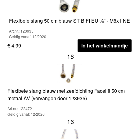
Flexibele slang 50 cm blauw ST B FI EU ⅜'' - M8x1 NE
Art.nr.: 123935
Geldig vanaf: 12/2020
€ 4,99
In het winkelmandje
16
Flexibele slang blauw met zeefdichting Facelift 50 cm
metaal AV (vervangen door 123935)
Art.nr.: 122472
Geldig vanaf: 12/2020
16